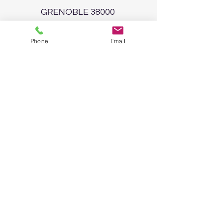
GRENOBLE 38000
tel:
06 70 12 39 62
Phone
Email
info@clik-gallery.com
Enter your email address
Subscribe
©2023 by clik gallery.