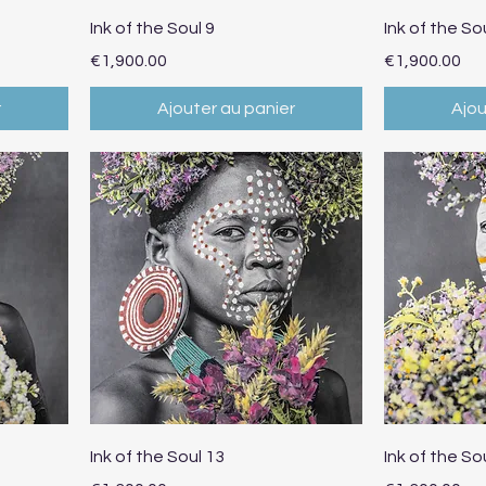
Aperçu rapide
Ap
Ink of the Soul 9
Ink of the So
Prix
Prix
€1,900.00
€1,900.00
r
Ajouter au panier
Ajou
Aperçu rapide
Ap
Ink of the Soul 13
Ink of the So