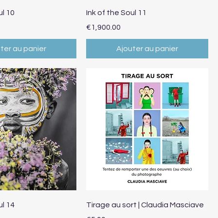
erçu rapide
Aperçu rapide
ul 10
Ink of the Soul 11
Prix
€1,900.00
ter au panier
Ajouter au panier
erçu rapide
Aperçu rapide
ul 14
Tirage au sort | Claudia Masciave