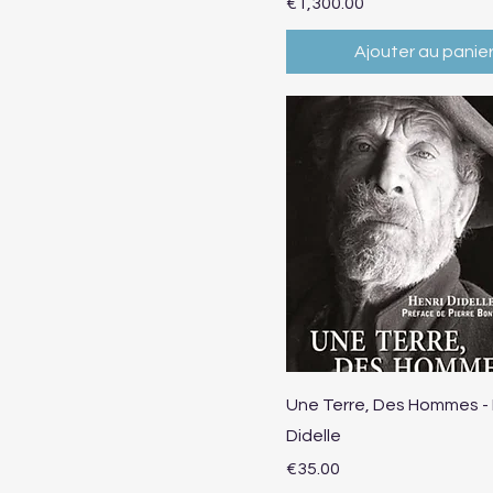
Prix
€1,300.00
Ajouter au panie
Aperçu rapide
Une Terre, Des Hommes - 
Didelle
Prix
€35.00