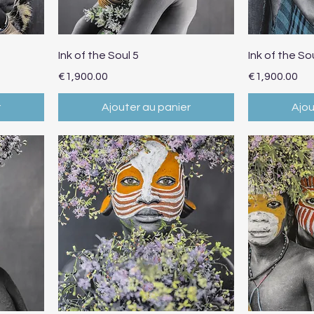
Aperçu rapide
Ap
Ink of the Soul 5
Ink of the So
Prix
Prix
€1,900.00
€1,900.00
r
Ajouter au panier
Ajou