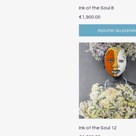
90 x 60
Aperçu rapide
Ink of the Soul 8
Prix
€1,900.00
Ajouter au panie
Aperçu rapide
Ink of the Soul 12