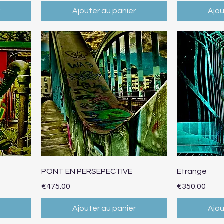
r
Ajouter au panier
Ajou
Aperçu rapide
Ap
PONT EN PERSEPECTIVE
Etrange
Prix
Prix
€475.00
€350.00
r
Ajouter au panier
Ajou