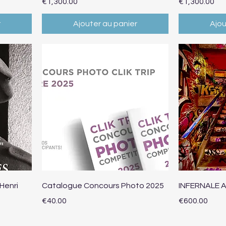
Prix
Prix
€1,300.00
€1,300.00
r
Ajouter au panier
Ajou
Aperçu rapide
Ap
Henri
Catalogue Concours Photo 2025
INFERNALE 
Prix
Prix
€40.00
€600.00