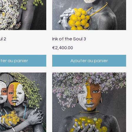
erçu rapide
Aperçu rapide
ul 2
Ink of the Soul 3
Prix
€2,400.00
ter au panier
Ajouter au panier