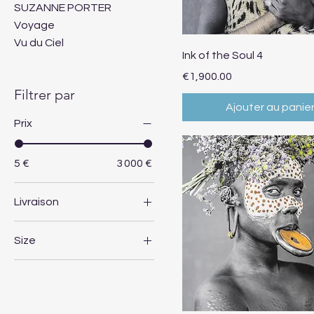
SUZANNE PORTER
Voyage
Vu du Ciel
Aperçu rapide
Ink of the Soul 4
Prix
€1,900.00
Filtrer par
Ajouter au panie
Prix
5 €
3 000 €
Livraison
Europe
Size
France
120 x 80
30 x 40 cm
40 x 60 cm