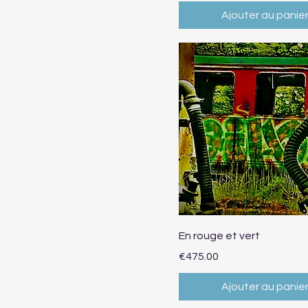
Ajouter au panie
Aperçu rapide
En rouge et vert
Prix
€475.00
Ajouter au panie