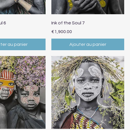
erçu rapide
Aperçu rapide
ul 6
Ink of the Soul 7
Prix
€1,900.00
ter au panier
Ajouter au panier