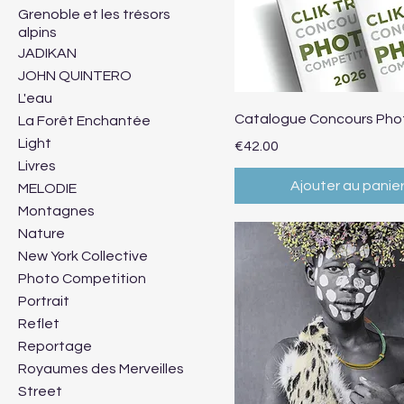
Grenoble et les trésors
alpins
JADIKAN
JOHN QUINTERO
L'eau
Aperçu rapide
Catalogue Concours Pho
La Forêt Enchantée
Light
Prix
€42.00
Livres
Ajouter au panie
MELODIE
Montagnes
Nature
New York Collective
Photo Competition
Portrait
Reflet
Reportage
Royaumes des Merveilles
Street