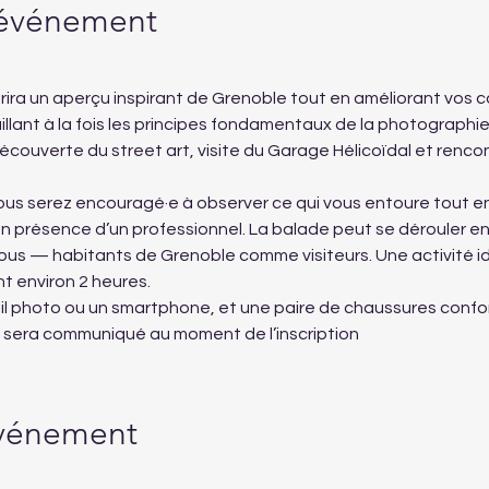
'événement
ira un aperçu inspirant de Grenoble tout en améliorant vos
lant à la fois les principes fondamentaux de la photographie et
écouverte du street art, visite du Garage Hélicoïdal et renco
ous serez encouragé·e à observer ce qui vous entoure tout en
 présence d’un professionnel. La balade peut se dérouler en 
ous — habitants de Grenoble comme visiteurs. Une activité idé
 environ 2 heures.
il photo ou un smartphone, et une paire de chaussures confo
s sera communiqué au moment de l’inscription
événement